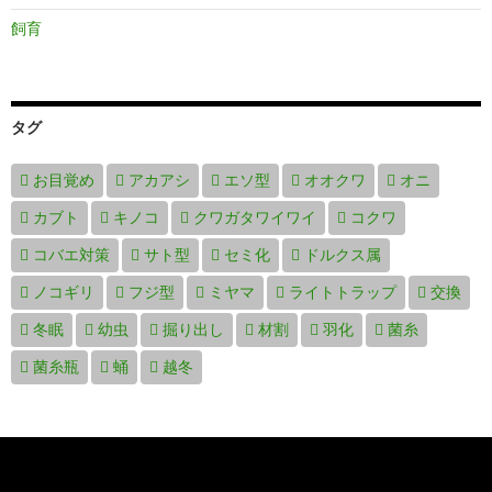
飼育
タグ
お目覚め
アカアシ
エソ型
オオクワ
オニ
カブト
キノコ
クワガタワイワイ
コクワ
コバエ対策
サト型
セミ化
ドルクス属
ノコギリ
フジ型
ミヤマ
ライトトラップ
交換
冬眠
幼虫
掘り出し
材割
羽化
菌糸
菌糸瓶
蛹
越冬