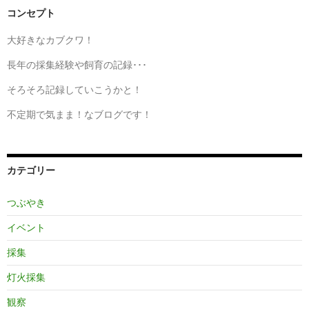
コンセプト
大好きなカブクワ！
長年の採集経験や飼育の記録･･･
そろそろ記録していこうかと！
不定期で気まま！なブログです！
カテゴリー
つぶやき
イベント
採集
灯火採集
観察